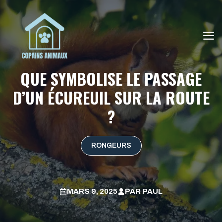
Aller
au
contenu
M
QUE SYMBOLISE LE PASSAGE
D’UN ÉCUREUIL SUR LA ROUTE
?
RONGEURS
MARS 9, 2025
PAR
PAUL