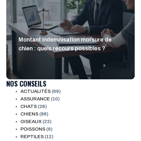
Montant indemnisation morsure de
chien : quels recours possibles ?
NOS CONSEILS
ACTUALITÉS
(69)
ASSURANCE
(10)
CHATS
(28)
CHIENS
(86)
OISEAUX
(23)
POISSONS
(9)
REPTILES
(12)